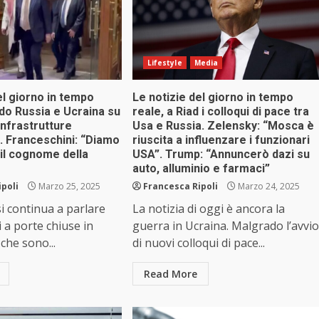
Lifestyle
Media
el giorno in tempo
Le notizie del giorno in tempo
do Russia e Ucraina su
reale, a Riad i colloqui di pace tra
nfrastrutture
Usa e Russia. Zelensky: “Mosca è
. Franceschini: “Diamo
riuscita a influenzare i funzionari
i il cognome della
USA”. Trump: “Annuncerò dazi su
auto, alluminio e farmaci”
ipoli
Marzo 25, 2025
Francesca Ripoli
Marzo 24, 2025
i continua a parlare
La notizia di oggi è ancora la
i a porte chiuse in
guerra in Ucraina. Malgrado l’avvio
che sono...
di nuovi colloqui di pace...
Read More