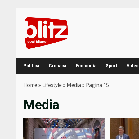
Skip
to
content
Politica
Cronaca
Economia
Sport
Video
Home
»
Lifestyle
»
Media
»
Pagina 15
Media