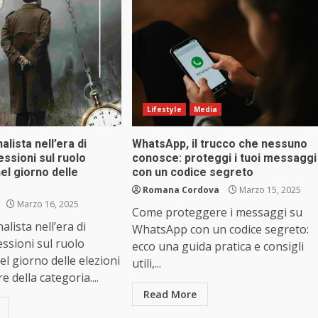
Lifestyle
Media
lista nell’era di
WhatsApp, il trucco che nessuno
lessioni sul ruolo
conosce: proteggi i tuoi messaggi
nel giorno delle
con un codice segreto
Romana Cordova
Marzo 15, 2025
Marzo 16, 2025
Come proteggere i messaggi su
lista nell’era di
WhatsApp con un codice segreto:
lessioni sul ruolo
ecco una guida pratica e consigli
el giorno delle elezioni
utili,...
e della categoria....
Read More