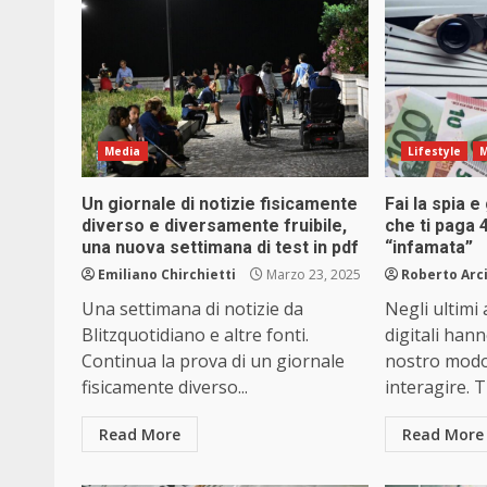
Media
Lifestyle
M
Un giornale di notizie fisicamente
Fai la spia e
diverso e diversamente fruibile,
che ti paga 
una nuova settimana di test in pdf
“infamata”
Emiliano Chirchietti
Marzo 23, 2025
Roberto Arc
Una settimana di notizie da
Negli ultimi 
Blitzquotidiano e altre fonti.
digitali hann
Continua la prova di un giornale
nostro modo 
fisicamente diverso...
interagire. Tr
Read More
Read More