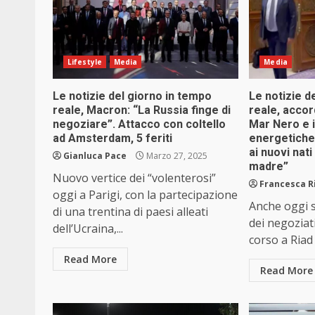
Lifestyle
Media
Media
Le notizie del giorno in tempo
Le notizie d
reale, Macron: “La Russia finge di
reale, accor
negoziare”. Attacco con coltello
Mar Nero e i
ad Amsterdam, 5 feriti
energetiche
ai nuovi nat
Gianluca Pace
Marzo 27, 2025
madre”
Nuovo vertice dei “volenterosi”
Francesca R
oggi a Parigi, con la partecipazione
Anche oggi s
di una trentina di paesi alleati
dei negoziat
dell’Ucraina,...
corso a Riad 
Read More
Read More