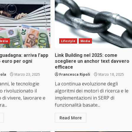
edia
Lifestyle
Media
 guadagna: arriva l’app
Link Building nel 2025: come
4 euro per ogni
scegliere un anchor text davvero
efficace
iola
Marzo 23, 2025
Francesca Ripoli
Marzo 18, 2025
anni, le tecnologie
La continua evoluzione degli
o rivoluzionato il
algoritmi dei motori di ricerca e le
di vivere, lavorare e
implementazioni in SERP di
a...
funzionalità basate...
Read More