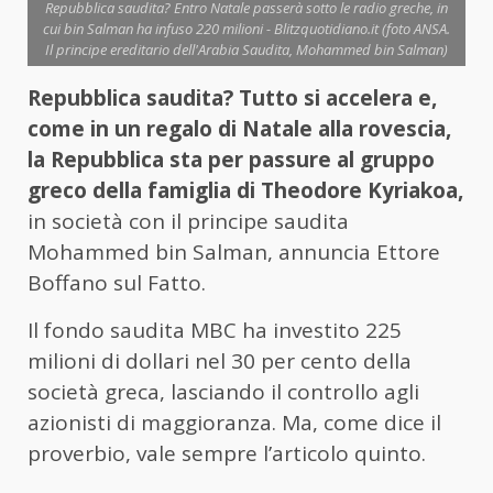
Repubblica saudita? Entro Natale passerà sotto le radio greche, in
cui bin Salman ha infuso 220 milioni - Blitzquotidiano.it (foto ANSA.
Il principe ereditario dell'Arabia Saudita, Mohammed bin Salman)
Repubblica saudita? Tutto si accelera e,
come in un regalo di Natale alla rovescia,
la Repubblica sta per passure al gruppo
greco della famiglia di Theodore Kyriakoa,
in società con il principe saudita
Mohammed bin Salman, annuncia Ettore
Boffano sul Fatto.
Il fondo saudita MBC ha investito 225
milioni di dollari nel 30 per cento della
società greca, lasciando il controllo agli
azionisti di maggioranza. Ma, come dice il
proverbio, vale sempre l’articolo quinto.