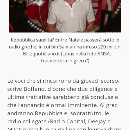
Repubblica saudita? Entro Natale passerà sotto le
radio greche, in cui bin Salman ha infuso 220 milioni
– Blitzquotidiano.it (Linus nella foto ANSA,
trasmetterà in greco?)
Le voci che si rincorrono da giovedi scorso,
scrive Boffano, dicono che due diligence e
ultime trattative sarebbero già concluse e
che l’annancio é ormai imminente. Ai greci
andranno Repubbica e, soprattutto, le
radio collegate (Radio Capital, Deejay e
M20): ormai l’unica gallina con le uova d’oro