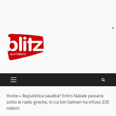
×
Skip
to
content
PRIMARY
MENU
Home
»
Repubblica saudita? Entro Natale passerà
sotto le radio greche, in cui bin Salman ha infuso 220
milioni