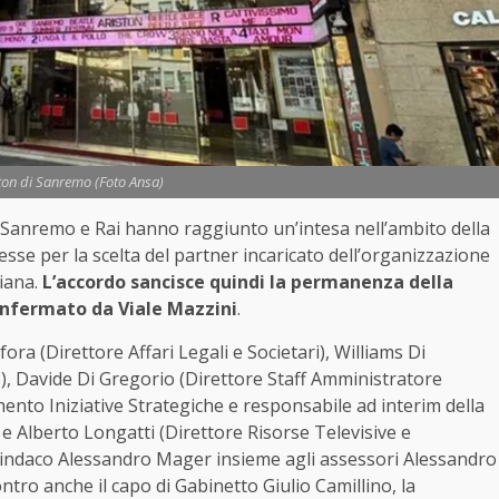
iston di Sanremo (Foto Ansa)
Sanremo e Rai hanno raggiunto un’intesa nell’ambito della
esse per la scelta del partner incaricato dell’organizzazione
liana.
L’accordo sancisce quindi la permanenza della
confermato da Viale Mazzini
.
a (Direttore Affari Legali e Societari), Williams Di
), Davide Di Gregorio (Direttore Staff Amministratore
ento Iniziative Strategiche e responsabile ad interim della
e Alberto Longatti (Direttore Risorse Televisive e
l sindaco Alessandro Mager insieme agli assessori Alessandro
tro anche il capo di Gabinetto Giulio Camillino, la