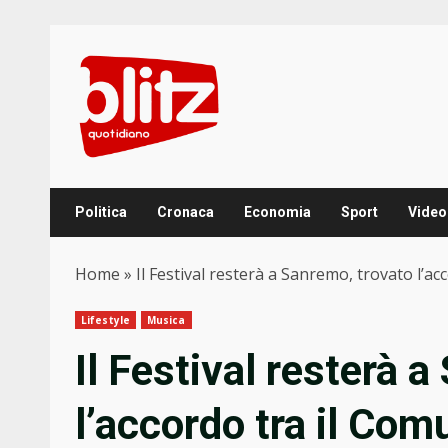
Skip
to
content
Politica
Cronaca
Economia
Sport
Video
Home
»
Il Festival resterà a Sanremo, trovato l’ac
Lifestyle
Musica
Il Festival resterà 
l’accordo tra il Com