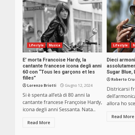
Lifestyle
Musica
Lifestyle
M
E’ morta Francoise Hardy, la
Dieci armoni
cantante francese icona degli anni
assolutamen
60 con “Tous les garçons et les
Sugar Blue,
filles”
Roberto Cru
Lorenzo Briotti
Giugno 12, 2024
Districarsi fr
Si è spenta all’età di 80 anni la
dell’armonica
cantante francese Françoise Hardy,
allora ho scel
icona degli anni Sessanta. Nata...
Read More
Read More