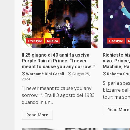
Lifestyle
Musica
Lifestyle
M
Il 25 giugno di 40 anni fa usciva
Richieste bi
Purple Rain di Prince. “I never
vivo: Prince
meant to cause you any sorrow…”
Machine, P
Warsamé Dini Casali
Giugno 25,
Roberto Cru
2024
Si parla spes
“I never meant to cause you any
bizzarre dell
sorrow…”. Era il 3 agosto del 1983
tour: ma son
quando in un...
Read More
Read More