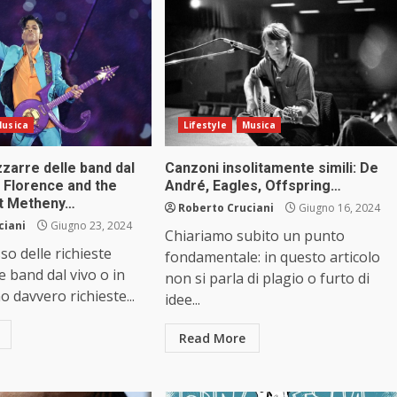
usica
Lifestyle
Musica
zzarre delle band dal
Canzoni insolitamente simili: De
, Florence and the
André, Eagles, Offspring…
at Metheny…
Roberto Cruciani
Giugno 16, 2024
ciani
Giugno 23, 2024
Chiariamo subito un punto
so delle richieste
fondamentale: in questo articolo
e band dal vivo o in
non si parla di plagio o furto di
o davvero richieste...
idee...
Read More