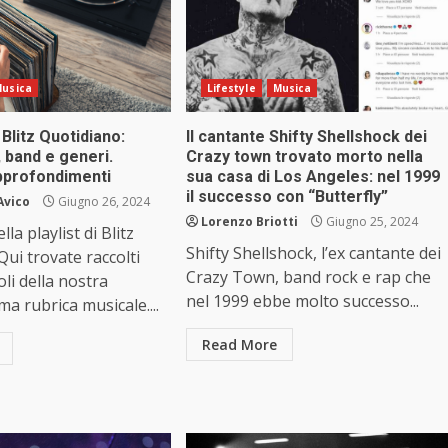
usica
Lifestyle
Musica
i Blitz Quotidiano:
Il cantante Shifty Shellshock dei
, band e generi.
Crazy town trovato morto nella
approfondimenti
sua casa di Los Angeles: nel 1999
il successo con “Butterfly”
Avico
Giugno 26, 2024
Lorenzo Briotti
Giugno 25, 2024
la playlist di Blitz
Shifty Shellshock, l’ex cantante dei
Qui trovate raccolti
Crazy Town, band rock e rap che
coli della nostra
nel 1999 ebbe molto successo...
ma rubrica musicale....
Read More