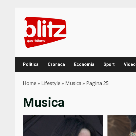
Skip
to
content
Politica
Cronaca
Economia
Sport
Video
Home
»
Lifestyle
»
Musica
»
Pagina 25
Musica