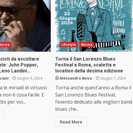
usica
Lifestyle
Musica
cisti da ascoltare
Torna il San Lorenzo Blues
te: John Popper,
Festival a Roma, scaletta e
 Leno Landini…
location della decima edizione
ciani
Giugno 9, 2024
Alessandro Avico
Giugno 7, 2024
a le miriadi di virtuosi
Torna anche quest’anno a Roma il
 non è cosa facile. E
San Lorenzo Blues Festival,
to per voi...
l’evento dedicato alle migliori band
blues che...
Read More