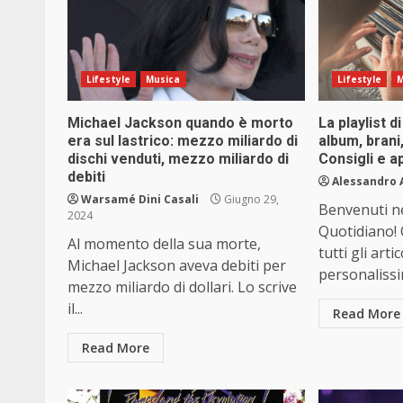
Lifestyle
Musica
Lifestyle
M
Michael Jackson quando è morto
La playlist d
era sul lastrico: mezzo miliardo di
album, brani
dischi venduti, mezzo miliardo di
Consigli e 
debiti
Alessandro 
Warsamé Dini Casali
Giugno 29,
Benvenuti nel
2024
Quotidiano! 
Al momento della sua morte,
tutti gli arti
Michael Jackson aveva debiti per
personalissi
mezzo miliardo di dollari. Lo scrive
il...
Read More
Read More