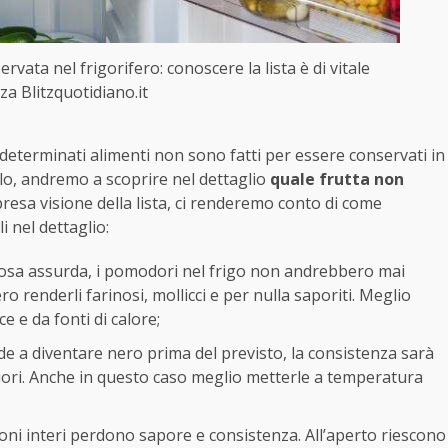
vata nel frigorifero: conoscere la lista è di vitale
a Blitzquotidiano.it
 determinati alimenti non sono fatti per essere conservati in
olo, andremo a scoprire nel dettaglio
quale frutta non
presa visione della lista, ci renderemo conto di come
 nel dettaglio:
osa assurda, i pomodori nel frigo non andrebbero mai
o renderli farinosi, mollicci e per nulla saporiti. Meglio
 e da fonti di calore;
de a diventare nero prima del previsto, la consistenza sarà
liori. Anche in questo caso meglio metterle a temperatura
eloni interi perdono sapore e consistenza. All’aperto riescono