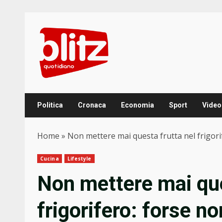
Skip
to
content
Politica
Cronaca
Economia
Sport
Video
Home
»
Non mettere mai questa frutta nel frigori
Cucina
Lifestyle
Non mettere mai que
frigorifero: forse n