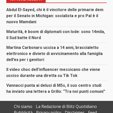
Abdul El-Sayed, chi è il vincitore delle primarie dem
per il Senato in Michigan: socialista e pro Pal è il
nuovo Mamdani
Maturità, è boom di diplomati con lode: sono 14mila,
il Sud batte il Nord
Martina Carbonaro uccisa a 14 anni, braccialetto
elettronico e divieto di avvicinamento alla famiglia
dell’ex per i genitori
Il video choc dell’influencer messicano che viene
ucciso durante una diretta su Tik Tok
Vannacci punta ai delusi di M5s, il suo centro studi
ha inviato una lettera a Grillo: “Tra noi punti comuni”
Chi siamo
La Redazione di Blitz Quotidiano
Pubblicità
Privacy policy
Disclaimer
Feed