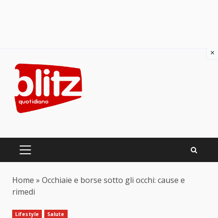
×
Skip
to
content
PRIMARY
MENU
Home
»
Occhiaie e borse sotto gli occhi: cause e
rimedi
Lifestyle
Salute