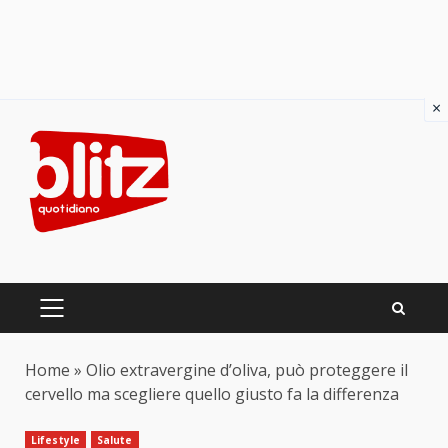
×
Skip
to
content
PRIMARY
MENU
Home
»
Olio extravergine d’oliva, può proteggere il
cervello ma scegliere quello giusto fa la differenza
Lifestyle
Salute