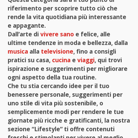
riferimento per scoprire tutto ciò che
rende la vita quotidiana più interessante
e appagante.
Dall’arte di
vivere sano
e felice, alle
ultime tendenze in moda e bellezza, dalla
musica
alla
televisione
, fino a consigli
pratici su casa,
cucina
e
viaggi
, qui trovi
ispirazione e suggerimenti per migliorare
ogni aspetto della tua routine.
Che tu stia cercando idee per il tuo
benessere personale, suggerimenti per
uno stile di vita più sostenibile, o
semplicemente modi per rendere le tue
giornate più ricche e gratificanti, la nostra
sezione “Lifestyle” ti offre contenuti
freschi e stimolanti per vivere al meglio