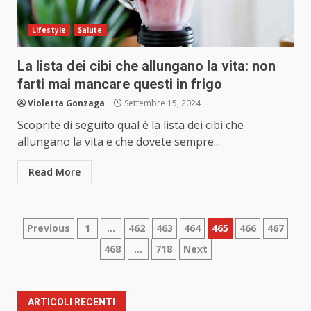
Lifestyle
Salute
La lista dei cibi che allungano la vita: non
farti mai mancare questi in frigo
Violetta Gonzaga
Settembre 15, 2024
Scoprite di seguito qual è la lista dei cibi che
allungano la vita e che dovete sempre...
Read More
Paginazione
Previous
1
…
462
463
464
465
466
467
468
…
718
Next
degli
articoli
ARTICOLI RECENTI