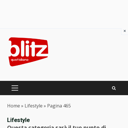
×
Skip
to
content
PRIMARY
MENU
Home
»
Lifestyle
»
Pagina 465
Lifestyle
Questa categoria sarà il tuo punto di