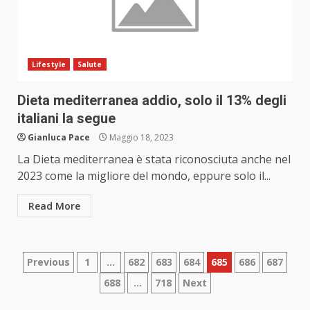
Lifestyle
Salute
Dieta mediterranea addio, solo il 13% degli
italiani la segue
Gianluca Pace
Maggio 18, 2023
La Dieta mediterranea è stata riconosciuta anche nel
2023 come la migliore del mondo, eppure solo il...
Read More
Paginazione
Previous
1
…
682
683
684
685
686
687
688
…
718
Next
degli