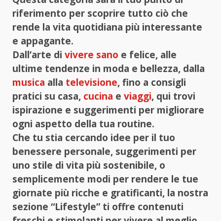
riferimento per scoprire tutto ciò che
rende la vita quotidiana più interessante
e appagante.
Dall’arte di
vivere sano
e felice, alle
ultime tendenze in moda e bellezza, dalla
musica
alla
televisione
, fino a consigli
pratici su casa,
cucina
e
viaggi
, qui trovi
ispirazione e suggerimenti per migliorare
ogni aspetto della tua routine.
Che tu stia cercando idee per il tuo
benessere personale, suggerimenti per
uno stile di vita più sostenibile, o
semplicemente modi per rendere le tue
giornate più ricche e gratificanti, la nostra
sezione “Lifestyle” ti offre contenuti
freschi e stimolanti per vivere al meglio