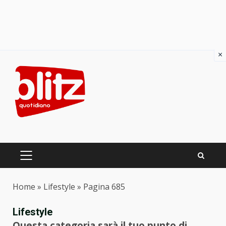
×
Skip
to
content
PRIMARY
MENU
Home
»
Lifestyle
»
Pagina 685
Lifestyle
Questa categoria sarà il tuo punto di