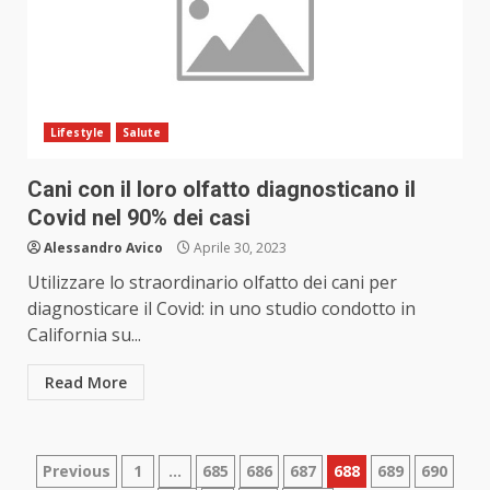
Lifestyle
Salute
Cani con il loro olfatto diagnosticano il
Covid nel 90% dei casi
Alessandro Avico
Aprile 30, 2023
Utilizzare lo straordinario olfatto dei cani per
diagnosticare il Covid: in uno studio condotto in
California su...
Read More
Paginazione
Previous
1
…
685
686
687
688
689
690