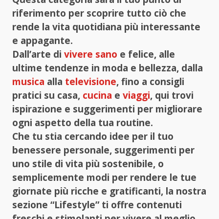
riferimento per scoprire tutto ciò che
rende la vita quotidiana più interessante
e appagante.
Dall’arte di
vivere sano
e felice, alle
ultime tendenze in moda e bellezza, dalla
musica
alla
televisione
, fino a consigli
pratici su casa,
cucina
e
viaggi
, qui trovi
ispirazione e suggerimenti per migliorare
ogni aspetto della tua routine.
Che tu stia cercando idee per il tuo
benessere personale, suggerimenti per
uno stile di vita più sostenibile, o
semplicemente modi per rendere le tue
giornate più ricche e gratificanti, la nostra
sezione “Lifestyle” ti offre contenuti
freschi e stimolanti per vivere al meglio