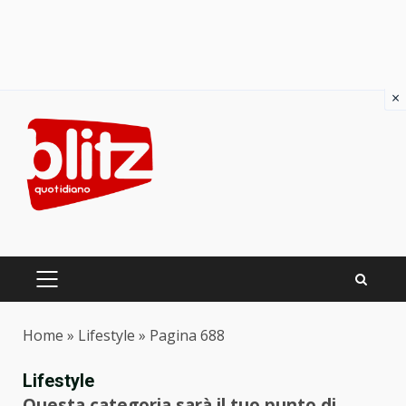
×
Skip
to
content
PRIMARY
MENU
Home
»
Lifestyle
»
Pagina 688
Lifestyle
Questa categoria sarà il tuo punto di