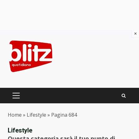
×
Skip
to
content
PRIMARY
MENU
Home
»
Lifestyle
»
Pagina 684
Lifestyle
Questa categoria sarà il tuo punto di