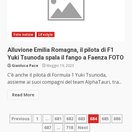
Foto notizie
Lifestyle
Alluvione Emilia Romagna, il pilota di F1
Yuki Tsunoda spala il fango a Faenza FOTO
Gianluca Pace
Maggio 19, 2023
C’è anche il pilota di Formula 1 Yuki Tsunoda,
assieme ai suoi compagni del team AlphaTauri, tra...
Read More
Paginazione
Previous
1
…
681
682
683
684
685
686
687
…
718
Next
degli