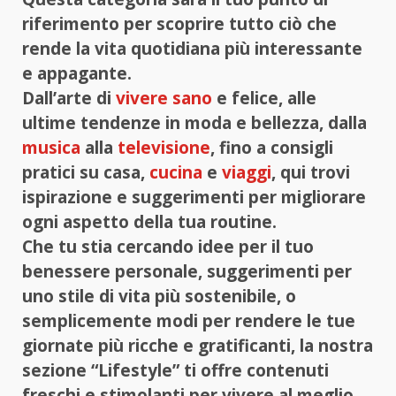
riferimento per scoprire tutto ciò che
rende la vita quotidiana più interessante
e appagante.
Dall’arte di
vivere sano
e felice, alle
ultime tendenze in moda e bellezza, dalla
musica
alla
televisione
, fino a consigli
pratici su casa,
cucina
e
viaggi
, qui trovi
ispirazione e suggerimenti per migliorare
ogni aspetto della tua routine.
Che tu stia cercando idee per il tuo
benessere personale, suggerimenti per
uno stile di vita più sostenibile, o
semplicemente modi per rendere le tue
giornate più ricche e gratificanti, la nostra
sezione “Lifestyle” ti offre contenuti
freschi e stimolanti per vivere al meglio