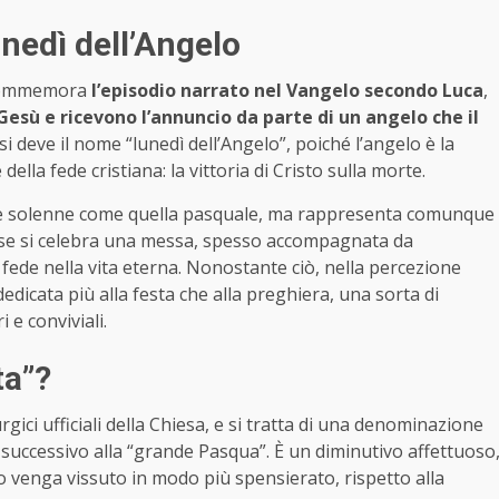
lunedì dell’Angelo
o commemora
l’episodio narrato nel Vangelo secondo Luca
,
Gesù e ricevono l’annuncio da parte di un angelo che il
i deve il nome “lunedì dell’Angelo”, poiché l’angelo è la
ella fede cristiana: la vittoria di Cristo sulla morte.
nte solenne come quella pasquale, ma rappresenta comunque
iese si celebra una messa, spesso accompagnata da
a fede nella vita eterna. Nonostante ciò, nella percezione
dicata più alla festa che alla preghiera, una sorta di
 e conviviali.
ta”?
rgici ufficiali della Chiesa, e si tratta di una denominazione
 successivo alla “grande Pasqua”. È un diminutivo affettuoso
o venga vissuto in modo più spensierato, rispetto alla