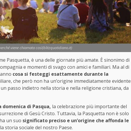
perché viene chiamata così(blitzquotidiano.it)
come Pasquetta, è una delle giornate più amate. È sinonimo di
in compagnia e momenti di svago con amici e familiari. Ma al di
 sanno
cosa si festeggi esattamente durante la
iliare, che però non ha un’origine immediatamente evidente
un passo indietro nella storia e nella religione cristiana, da
la domenica di Pasqua,
la celebrazione più importante del
 resurrezione di Gesù Cristo. Tuttavia, la Pasquetta non è solo
 ha un suo
significato preciso e un’origine che affonda le
la storia sociale del nostro Paese.