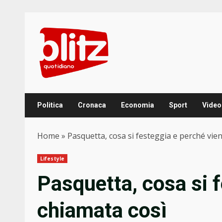
Skip
to
content
Politica
Cronaca
Economia
Sport
Video
Home
»
Pasquetta, cosa si festeggia e perché vie
Lifestyle
Pasquetta, cosa si 
chiamata così