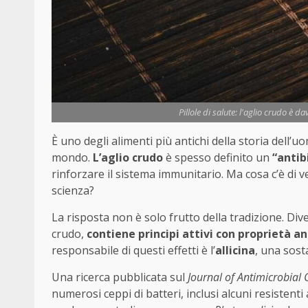
Pillole di salute: l'aglio crudo è d
È uno degli alimenti più antichi della storia dell’u
mondo.
L’aglio crudo
è spesso definito un
“antib
rinforzare il sistema immunitario. Ma cosa c’è di v
scienza?
La risposta non è solo frutto della tradizione. Div
crudo,
contiene principi attivi con proprietà an
responsabile di questi effetti è l’
allicina
, una sost
Una ricerca pubblicata sul
Journal of Antimicrobia
numerosi ceppi di batteri, inclusi alcuni resistenti 