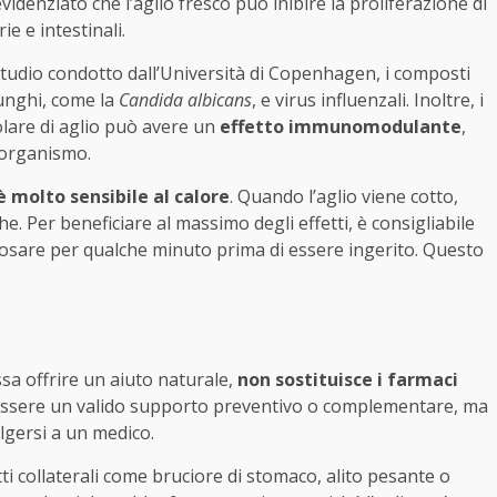
videnziato che l’aglio fresco può inibire la proliferazione di
ie e intestinali.
studio condotto dall’Università di Copenhagen, i composti
funghi, come la
Candida albicans
, e virus influenzali. Inoltre, i
olare di aglio può avere un
effetto immunomodulante
,
l’organismo.
 è molto sensibile al calore
. Quando l’aglio viene cotto,
. Per beneficiare al massimo degli effetti, è consigliabile
posare per qualche minuto prima di essere ingerito. Questo
sa offrire un aiuto naturale,
non sostituisce i farmaci
essere un valido supporto preventivo o complementare, ma
lgersi a un medico.
i collaterali come bruciore di stomaco, alito pesante o