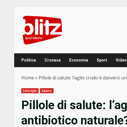
Skip
to
content
Politica
Cronaca
Economia
Sport
Video
Home
»
Pillole di salute: l’aglio crudo è davvero u
Lifestyle
Salute
Pillole di salute: l’
antibiotico naturale