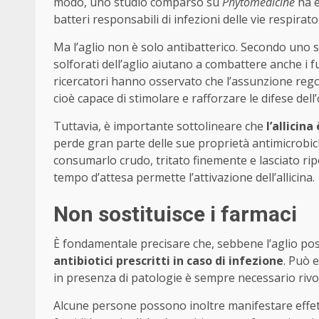
modo, uno studio comparso su
Phytomedicine
ha e
batteri responsabili di infezioni delle vie respirator
Ma l’aglio non è solo antibatterico. Secondo uno 
solforati dell’aglio aiutano a combattere anche i 
ricercatori hanno osservato che l’assunzione reg
cioè capace di stimolare e rafforzare le difese del
Tuttavia, è importante sottolineare che
l’allicina
perde gran parte delle sue proprietà antimicrobiche
consumarlo crudo, tritato finemente e lasciato ri
tempo d’attesa permette l’attivazione dell’allicina.
Non sostituisce i farmaci
È fondamentale precisare che, sebbene l’aglio pos
antibiotici prescritti in caso di infezione
. Può 
in presenza di patologie è sempre necessario rivo
Alcune persone possono inoltre manifestare effett