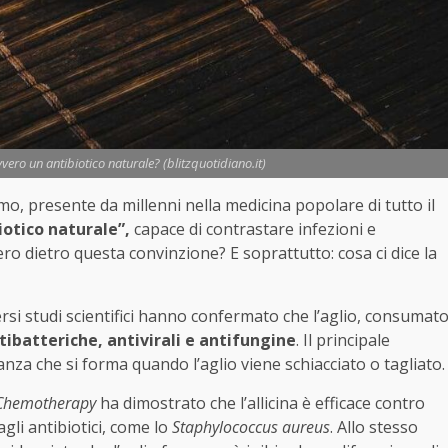
avvero un antibiotico naturale? (blitzquotidiano.it)
omo, presente da millenni nella medicina popolare di tutto il
iotico naturale”,
capace di contrastare infezioni e
ero dietro questa convinzione? E soprattutto: cosa ci dice la
ersi studi scientifici hanno confermato che l’aglio, consumat
tibatteriche, antivirali e antifungine
. Il principale
anza che si forma quando l’aglio viene schiacciato o tagliato.
l Chemotherapy
ha dimostrato che l’allicina è efficace contro
agli antibiotici, come lo
Staphylococcus aureus
. Allo stesso