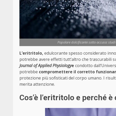
Popolare dolcificante sotto accusa: studi r
L’eritritolo,
edulcorante spesso considerato innocu
potrebbe avere effetti tutt’altro che trascurabil
Journal of Applied Physiology
e
condotto dall’Univers
potrebbe
compromettere il corretto funziona
protezione più sofisticati del corpo umano. I risu
merita attenzione.
Cos’è l’eritritolo e perché è