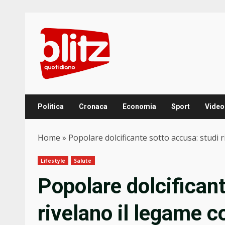
Skip
to
content
Politica
Cronaca
Economia
Sport
Video
Home
»
Popolare dolcificante sotto accusa: studi r
Lifestyle
Salute
Popolare dolcificant
rivelano il legame c