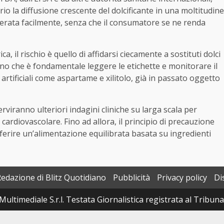
o la diffusione crescente del dolcificante in una moltitudine
uperata facilmente, senza che il consumatore se ne renda
a, il rischio è quello di affidarsi ciecamente a sostituti dolci
no che è fondamentale leggere le etichette e monitorare il
i artificiali come aspartame e xilitolo, già in passato oggetto
rviranno ulteriori indagini cliniche su larga scala per
 cardiovascolare. Fino ad allora, il principio di precauzione
eferire un’alimentazione equilibrata basata su ingredienti
Redazione di Blitz Quotidiano
Pubblicità
Privacy policy
Di
Multimediale S.r.l. Testata Giornalistica registrata al Tribun