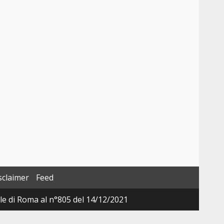
sclaimer
Feed
ale di Roma al n°805 del 14/12/2021