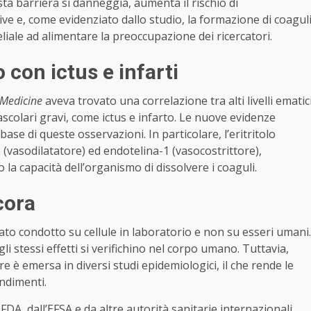
a barriera si danneggia, aumenta il rischio di
ve e, come evidenziato dallo studio, la formazione di coagul
iale ad alimentare la preoccupazione dei ricercatori.
con ictus e infarti
 Medicine
aveva trovato una correlazione tra alti livelli ematic
vascolari gravi, come ictus e infarto. Le nuove evidenze
se di queste osservazioni. In particolare, l’eritritolo
 (vasodilatatore) ed endotelina-1 (vasocostrittore),
a capacità dell’organismo di dissolvere i coaguli.
cora
tato condotto su cellule in laboratorio e non su esseri umani.
 stessi effetti si verifichino nel corpo umano. Tuttavia,
are è emersa in diversi studi epidemiologici, il che rende le
ndimenti.
 FDA, dall’EFSA e da altre autorità sanitarie internazionali,