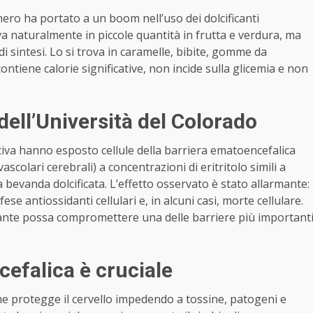
cchero ha portato a un boom nell’uso dei dolcificanti
trova naturalmente in piccole quantità in frutta e verdura, ma
di sintesi. Lo si trova in caramelle, bibite, gomme da
ontiene calorie significative, non incide sulla glicemia e non
dell’Università del Colorado
ativa hanno esposto cellule della barriera ematoencefalica
scolari cerebrali) a concentrazioni di eritritolo simili a
bevanda dolcificata. L’effetto osservato è stato allarmante:
se antiossidanti cellulari e, in alcuni casi, morte cellulare.
ficante possa compromettere una delle barriere più important
efalica è cruciale
che protegge il cervello impedendo a tossine, patogeni e