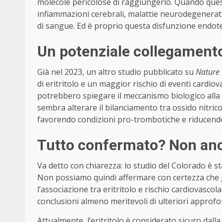
molecole pericolose di raggiungerlo. Quando quest
infiammazioni cerebrali, malattie neurodegenerati
di sangue. Ed è proprio questa disfunzione endotel
Un potenziale collegamento 
Già nel 2023, un altro studio pubblicato su
Nature
di eritritolo e un maggior rischio di eventi cardio
potrebbero spiegare il meccanismo biologico alla ba
sembra alterare il bilanciamento tra ossido nitrico
favorendo condizioni pro-trombotiche e riducendo l
Tutto confermato? Non an
Va detto con chiarezza: lo studio del Colorado è s
Non possiamo quindi affermare con certezza che gli
l’associazione tra eritritolo e rischio cardiovascol
conclusioni almeno meritevoli di ulteriori approfo
Attualmente, l’eritritolo è considerato sicuro dalla