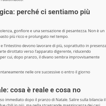
ogica: perché ci sentiamo più
olenza, gonfiore e una sensazione di pesantezza. Non è un
asto più ricco e prolungato nel tempo.
e l’intestino devono lavorare di più, soprattutto in presenz
parte dirottato verso l’apparato digerente, riducendo
 per cui, dopo pranzo, il divano sembra improvvisamente
pontaneamente nelle ore successive o entro il giorno
e: cosa è reale e cosa no
so immediato dopo il pranzo di Natale. Salire sulla bilancia il
e chili in più, ma nella stragrande maggioranza dei casi