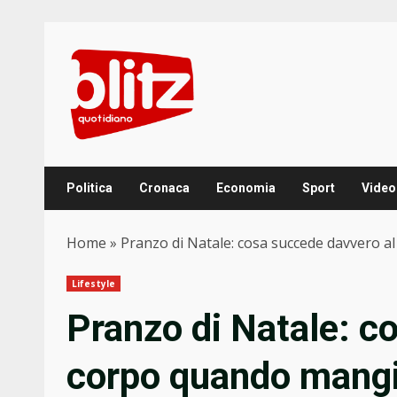
Skip
to
content
Politica
Cronaca
Economia
Sport
Video
Home
»
Pranzo di Natale: cosa succede davvero a
Lifestyle
Pranzo di Natale: c
corpo quando mangia