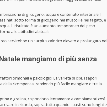
binazione di glicogeno, acqua e contenuto intestinale. I
gazzinati sotto forma di glicogeno nei muscoli e nel fegato, e
acqua. Il risultato è un aumento temporaneo del peso
torno alle abitudini abituali.
eo servirebbe un surplus calorico elevato e prolungato ne
 Natale mangiamo di più senza
ttori ormonali e psicologici. La varietà di cibi, i sapori
ema della ricompensa, rendendo più facile mangiare oltre la
ptina e grelina, rispondono lentamente a cambiamenti così
ò arrivare in ritardo, soprattutto quando i pasti sono lunghi e