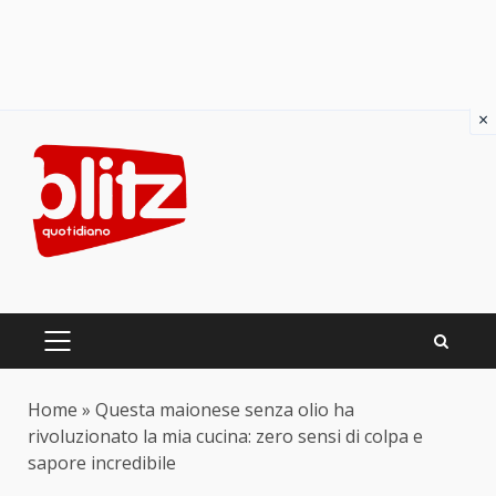
×
Skip
to
content
PRIMARY
MENU
Home
»
Questa maionese senza olio ha
rivoluzionato la mia cucina: zero sensi di colpa e
sapore incredibile