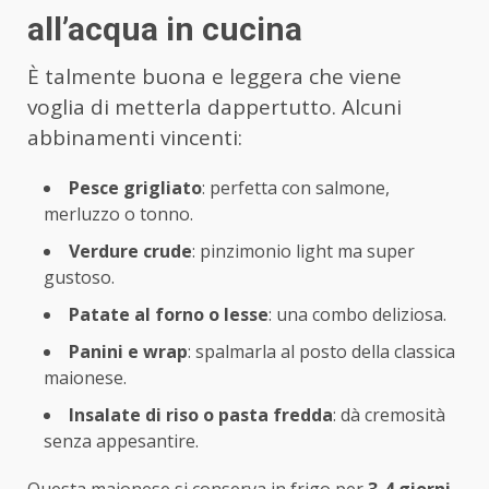
all’acqua in cucina
È talmente buona e leggera che viene
voglia di metterla dappertutto. Alcuni
abbinamenti vincenti:
Pesce grigliato
: perfetta con salmone,
merluzzo o tonno.
Verdure crude
: pinzimonio light ma super
gustoso.
Patate al forno o lesse
: una combo deliziosa.
Panini e wrap
: spalmarla al posto della classica
maionese.
Insalate di riso o pasta fredda
: dà cremosità
senza appesantire.
Questa maionese si conserva in frigo per
3-4 giorni