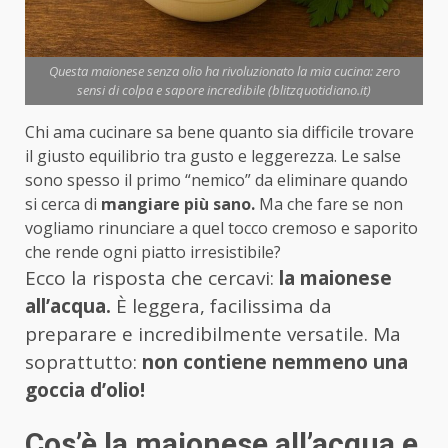
Questa maionese senza olio ha rivoluzionato la mia cucina: zero
sensi di colpa e sapore incredibile (blitzquotidiano.it)
Chi ama cucinare sa bene quanto sia difficile trovare
il giusto equilibrio tra gusto e leggerezza. Le salse
sono spesso il primo “nemico” da eliminare quando
si cerca di
mangiare più sano.
Ma che fare se non
vogliamo rinunciare a quel tocco cremoso e saporito
che rende ogni piatto irresistibile?
Ecco la risposta che cercavi:
la maionese
all’acqua.
È leggera, facilissima da
preparare e incredibilmente versatile. Ma
soprattutto:
non contiene nemmeno una
goccia d’olio!
Cos’è la maionese all’acqua e