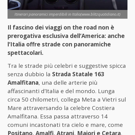
Itinerari panoramici imperdibili in Italia(www.blitzquotidiano.it)
Il fascino dei viaggi on the road non è
prerogativa esclusiva dell’America: anche
l’Italia offre strade con panoramiche
spettacolari.
Tra le strade più celebri e suggestive spicca
senza dubbio la
Strada Statale 163
Amalfitana
, una delle arterie più
affascinanti d’Italia e del mondo. Lunga
circa 50 chilometri, collega Meta a Vietri sul
Mare attraversando la celebre Costiera
Amalfitana. Essa passa attraverso 14
comuni incastonati tra cielo e mare, come
Positano, Amalfi, Atrani, Maiori e Cetara
,