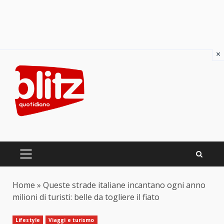
×
Skip
to
content
PRIMARY
MENU
Home
»
Queste strade italiane incantano ogni anno
milioni di turisti: belle da togliere il fiato
Lifestyle
Viaggi e turismo