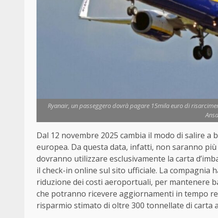
Ryanair, un passeggero dovrà pagare 15mila euro di risarciment
Ansa
Dal 12 novembre 2025 cambia il modo di salire a b
europea. Da questa data, infatti, non saranno più 
dovranno utilizzare esclusivamente la carta d’imb
il check-in online sul sito ufficiale. La compagnia h
riduzione dei costi aeroportuali, per mantenere ba
che potranno ricevere aggiornamenti in tempo real
risparmio stimato di oltre 300 tonnellate di carta a