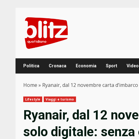
Skip
to
content
Politica
Cronaca
Economia
Sport
Video
Home
»
Ryanair, dal 12 novembre carta d’imbarco 
Lifestyle
Viaggi e turismo
Ryanair, dal 12 nov
solo digitale: senza