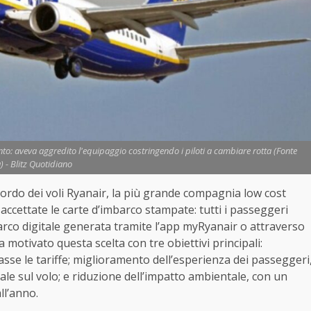
o: aveva aggredito l'equipaggio costringendo i piloti a cambiare rotta (Fonte
) - Blitz Quotidiano
ordo dei voli Ryanair, la più grande compagnia low cost
accettate le carte d’imbarco stampate: tutti i passeggeri
arco digitale generata tramite l’app myRyanair o attraverso
a motivato questa scelta con tre obiettivi principali:
sse le tariffe; miglioramento dell’esperienza dei passeggeri
e sul volo; e riduzione dell’impatto ambientale, con un
ll’anno.