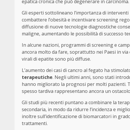
epatica cronica che può degenerare in carcinoma.
Gli esperti sottolineano l’importanza di interventi 
combattere l’obesità e incentivare screening regol
diffusione di nuove tecnologie diagnostiche cons
maligne, aumentando le possibilità di successo te
In alcune nazioni, programmi di screening e campa
ancora molto da fare, soprattutto nei Paesi in via d
virali di epatite sono più diffuse.
L’aumento dei casi di cancro al fegato ha stimola
terapeutiche
. Negli ultimi anni, sono stati intr
hanno migliorato la prognosi per molti pazienti. Tu
spesso tardiva rappresentano ancora un ostacolo s
Gli studi più recenti puntano a combinare la terap
secondaria, in modo da ridurre l’incidenza e miglior
inoltre sull’identificazione di biomarcatori in gra
trattamenti.