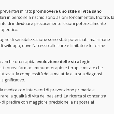
preventivi mirati:
promuovere uno stile di vita sano
,
ari in persone a rischio sono azioni fondamentali. Inoltre, l
ente di individuare precocemente lesioni potenzialmente
rapeutico.
gne di sensibilizzazione sono stati potenziati, ma rimane
i sviluppo, dove l’accesso alle cure è limitato e le forme
to anche una rapida
evoluzione delle strategie
odotti nuovi farmaci immunoterapici e terapie mirate che
ttavia, la complessità della malattia e la sua diagnosi
ignificativo.
ia medica con interventi di prevenzione primaria e
are la qualità di vita dei pazienti. La ricerca si concentra
do di predire con maggiore precisione la risposta ai