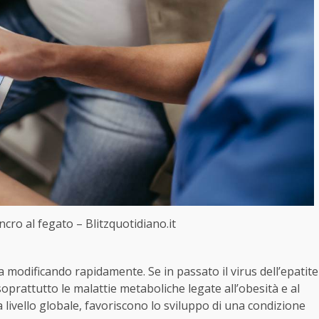
ancro al fegato – Blitzquotidiano.it
a modificando rapidamente. Se in passato il virus dell’epatite
oprattutto le malattie metaboliche legate all’obesità e al
a livello globale, favoriscono lo sviluppo di una condizione