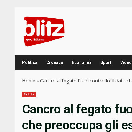
Skip
to
content
Politica
Cronaca
Economia
Sport
Video
Home
»
Cancro al fegato fuori controllo: il dato c
Salute
Cancro al fegato fuor
che preoccupa gli es