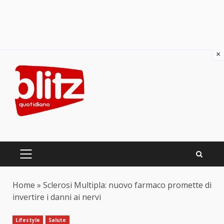
×
Skip
to
content
PRIMARY
MENU
Home
»
Sclerosi Multipla: nuovo farmaco promette di
invertire i danni ai nervi
Lifestyle
Salute