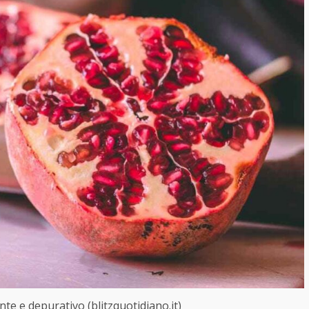
te e depurativo (blitzquotidiano.it)