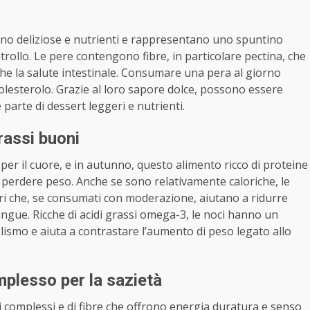
ono deliziose e nutrienti e rappresentano uno spuntino
trollo. Le pere contengono fibre, in particolare pectina, che
e la salute intestinale. Consumare una pera al giorno
 colesterolo. Grazie al loro sapore dolce, possono essere
 parte di dessert leggeri e nutrienti.
rassi buoni
i per il cuore, e in autunno, questo alimento ricco di proteine
 perdere peso. Anche se sono relativamente caloriche, le
i che, se consumati con moderazione, aiutano a ridurre
 sangue. Ricche di acidi grassi omega-3, le noci hanno un
lismo e aiuta a contrastare l’aumento di peso legato allo
mplesso per la sazietà
i complessi e di fibre che offrono energia duratura e senso