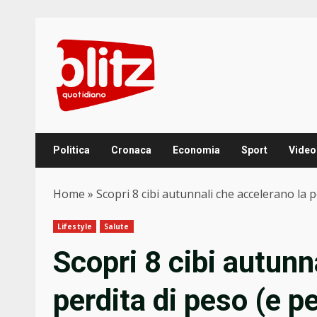
Skip
to
content
Politica
Cronaca
Economia
Sport
Video
Home
»
Scopri 8 cibi autunnali che accelerano la 
Lifestyle
Salute
Scopri 8 cibi autunn
perdita di peso (e p