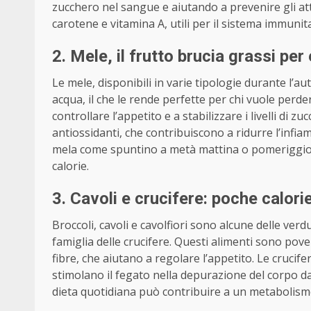
zucchero nel sangue e aiutando a prevenire gli attac
carotene e vitamina A, utili per il sistema immunitari
2. Mele, il frutto brucia grassi per
Le mele, disponibili in varie tipologie durante l’a
acqua, il che le rende perfette per chi vuole perd
controllare l’appetito e a stabilizzare i livelli di 
antiossidanti, che contribuiscono a ridurre l’inf
mela come spuntino a metà mattina o pomeriggio 
calorie.
3. Cavoli e crucifere: poche calori
Broccoli, cavoli e cavolfiori sono alcune delle ver
famiglia delle crucifere. Questi alimenti sono poveri
fibre, che aiutano a regolare l’appetito. Le cruci
stimolano il fegato nella depurazione del corpo dal
dieta quotidiana può contribuire a un metabolismo 