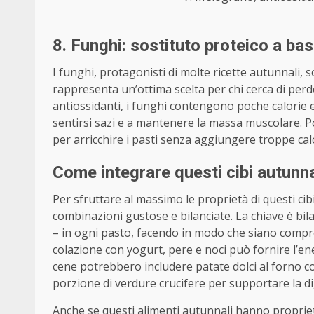
8. Funghi: sostituto proteico a ba
I funghi, protagonisti di molte ricette autunnali,
rappresenta un’ottima scelta per chi cerca di perd
antiossidanti, i funghi contengono poche calorie
sentirsi sazi e a mantenere la massa muscolare. Po
per arricchire i pasti senza aggiungere troppe cal
Come integrare questi cibi autunnal
Per sfruttare al massimo le proprietà di questi cib
combinazioni gustose e bilanciate. La chiave è bila
– in ogni pasto, facendo in modo che siano compre
colazione con yogurt, pere e noci può fornire l’ene
cene potrebbero includere patate dolci al forno c
porzione di verdure crucifere per supportare la d
Anche se questi alimenti autunnali hanno proprietà