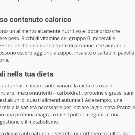
sso contenuto calorico
 sono un alimento altamente nutritivo e ipocalorico che
ere peso. Ricchi di vitamine del gruppo B, minerali e
 e sono anche una buona fonte di proteine, che aiutano a
ssono essere aggiunti a zuppe, insalate o saltati in padella
orie.
i nella tua dieta
i autunnali, è importante variare la dieta e trovare
nciare i macronutrienti – carboidrati, proteine e grassi sani
si alcuni di questi alimenti autunnali. Ad esempio, una
rgia e la sazietà necessarie per iniziare la giornata. Pranzi 
on una proteina magra, come il pollo o i legumi, e una
igestione e il metabolismo.
 dimagranti naturali, il segreto per ottenere risultati sta