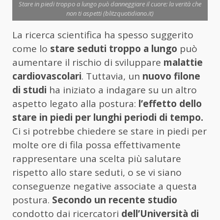
Stare in piedi troppo a lungo può danneggiare il cuore: la verità che
non ti aspetti (blitzquotidiano.it)
La ricerca scientifica ha spesso suggerito
come lo
stare seduti troppo a lungo
può
aumentare il rischio di sviluppare
malattie
cardiovascolari
. Tuttavia, un
nuovo filone
di studi
ha iniziato a indagare su un altro
aspetto legato alla postura:
l’effetto dello
stare in piedi per lunghi periodi di tempo.
Ci si potrebbe chiedere se stare in piedi per
molte ore di fila possa effettivamente
rappresentare una scelta più salutare
rispetto allo stare seduti, o se vi siano
conseguenze negative associate a questa
postura.
Secondo un recente studio
condotto dai ricercatori
dell’Università di