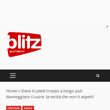
×
Skip
to
content
PRIMARY
MENU
Home
»
Stare in piedi troppo a lungo può
danneggiare il cuore: la verità che non ti aspetti
Lifestyle
Salute