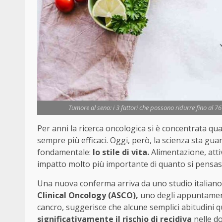
Tumore al seno: i 3 fattori che possono ridurre fino al 76
Per anni la ricerca oncologica si è concentrata qu
sempre più efficaci. Oggi, però, la scienza sta g
fondamentale:
lo stile di vita.
Alimentazione, atti
impatto molto più importante di quanto si pensass
Una nuova conferma arriva da uno studio italian
Clinical Oncology (ASCO),
uno degli appuntamenti
cancro, suggerisce che alcune semplici abitudini 
significativamente il rischio di recidiva
nelle d