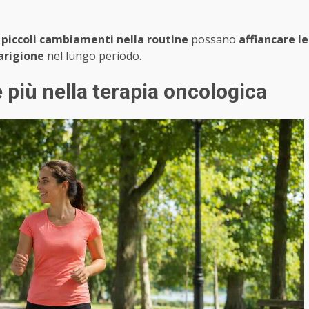
e
piccoli cambiamenti nella routine
possano
affiancare le
uarigione
nel lungo periodo.
e più nella terapia oncologica