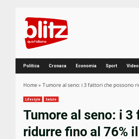
Skip
to
content
Politica
Cronaca
Economia
Sport
Video
Home
»
Tumore al seno: i 3 fattori che possono rid
Lifestyle
Salute
Tumore al seno: i 3 
ridurre fino al 76% il