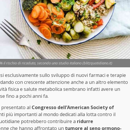
% il rischio di ricaduta, secondo uno studio italiano (blitzquotidiano.it)
asi esclusivamente sullo sviluppo di nuovi farmaci e terapie
uardando con crescente attenzione anche a un altro elemento
vità fisica e salute metabolica sembrano infatti avere un
e fino a pochi anni fa.
o presentato al
Congresso dell’American Society of
 più importanti al mondo dedicati alla lotta contro il
quotidiane potrebbero contribuire a
ridurre
onne che hanno affrontato un
tumore al seno ormono-