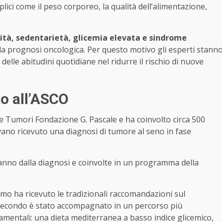
ici come il peso corporeo, la qualità dell’alimentazione,
ità, sedentarietà, glicemia elevata e sindrome
 prognosi oncologica. Per questo motivo gli esperti stann
lle abitudini quotidiane nel ridurre il rischio di nuove
to all’ASCO
le Tumori Fondazione G. Pascale
e ha coinvolto circa 500
vano ricevuto una diagnosi di tumore al seno in fase
 anno dalla diagnosi e coinvolte in un programma della
imo ha ricevuto le tradizionali raccomandazioni sul
l secondo è stato accompagnato in un percorso più
damentali: una dieta mediterranea a basso indice glicemico,