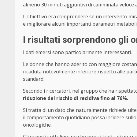
almeno 30 minuti aggiuntivi di camminata veloce a
L’obiettivo era comprendere se un intervento mirato 
e migliorare alcuni importanti parametri metabolic
I risultati sorprendono gli 
I dati emersi sono particolarmente interessanti.
Le donne che hanno aderito con maggiore costan
ricaduta notevolmente inferiore rispetto alle part
standard.
Secondo i ricercatori, nel gruppo che ha rispett
riduzione del rischio di recidiva fino al 76%.
Si tratta di un dato che naturalmente richiede ul
il comportamento quotidiano possa incidere sullo 
oncologiche.
Gli esperti sottolineano che non si tratta di una 