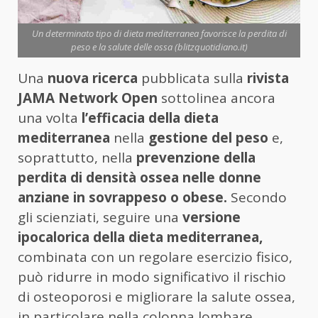
Un determinato tipo di dieta mediterranea favorisce la perdita di
peso e la salute delle ossa (blitzquotidiano.it)
Una
nuova ricerca
pubblicata sulla
rivista
JAMA Network Open
sottolinea ancora
una volta
l’efficacia della dieta
mediterranea
nella
gestione del peso
e,
soprattutto, nella
prevenzione della
perdita di densità ossea nelle donne
anziane in sovrappeso o obese.
Secondo
gli scienziati, seguire una
versione
ipocalorica della dieta mediterranea,
combinata con un regolare esercizio fisico,
può ridurre in modo significativo il rischio
di osteoporosi e migliorare la salute ossea,
in particolare nella colonna lombare.