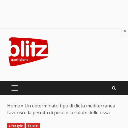
×
Skip
to
content
PRIMARY
MENU
Home
»
Un determinato tipo di dieta mediterranea
favorisce la perdita di peso e la salute delle ossa
Lifestyle
Salute