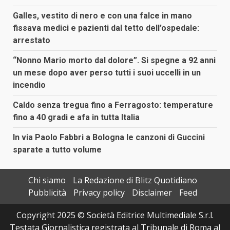
Galles, vestito di nero e con una falce in mano
fissava medici e pazienti dal tetto dell’ospedale:
arrestato
“Nonno Mario morto dal dolore”. Si spegne a 92 anni
un mese dopo aver perso tutti i suoi uccelli in un
incendio
Caldo senza tregua fino a Ferragosto: temperature
fino a 40 gradi e afa in tutta Italia
In via Paolo Fabbri a Bologna le canzoni di Guccini
sparate a tutto volume
Chi siamo
La Redazione di Blitz Quotidiano
Pubblicità
Privacy policy
Disclaimer
Feed
Copyright 2025 © Società Editrice Multimediale S.r.l.
Testata Giornalistica registrata al Tribunale di Roma al