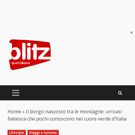
×
Skip
to
content
PRIMARY
MENU
Home
»
Il borgo nascosto tra le montagne: un’oasi
fiabesca che pochi conoscono nel cuore verde d’Italia
Lifestyle
Viaggi e turismo