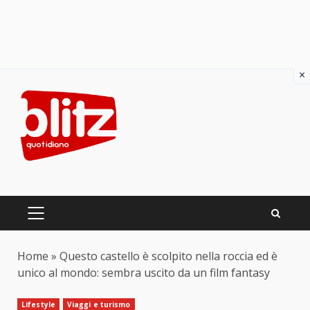
×
Skip
to
content
PRIMARY
MENU
Home
»
Questo castello è scolpito nella roccia ed è
unico al mondo: sembra uscito da un film fantasy
Lifestyle
Viaggi e turismo