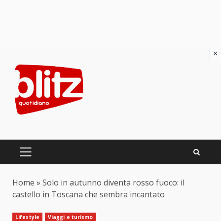
×
Skip
to
content
PRIMARY
MENU
Home
»
Solo in autunno diventa rosso fuoco: il
castello in Toscana che sembra incantato
Lifestyle
Viaggi e turismo