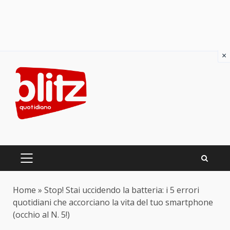
×
Skip
to
content
PRIMARY
MENU
Home
»
Stop! Stai uccidendo la batteria: i 5 errori
quotidiani che accorciano la vita del tuo smartphone
(occhio al N. 5!)