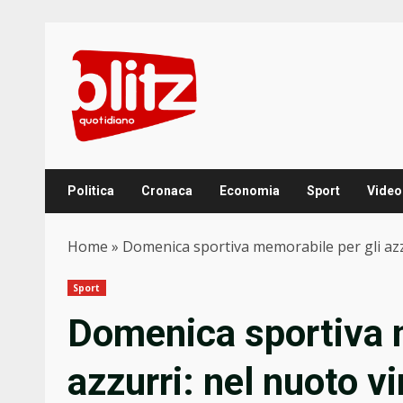
Skip
to
content
Politica
Cronaca
Economia
Sport
Video
Home
»
Domenica sportiva memorabile per gli azzur
Sport
Domenica sportiva m
azzurri: nel nuoto vi