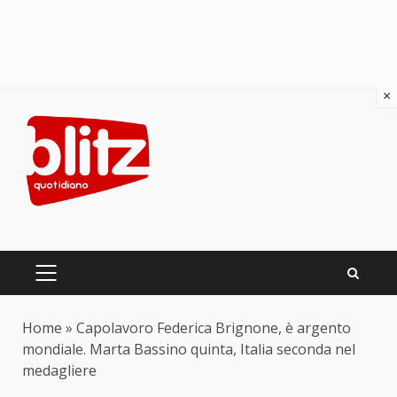
×
Skip
to
content
PRIMARY
MENU
Home
»
Capolavoro Federica Brignone, è argento
mondiale. Marta Bassino quinta, Italia seconda nel
medagliere