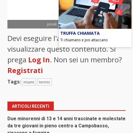
Jannik Sinner/Foto ANSA
TRUFFA CHIAMATA
Devi eseguire l'accesso per
Ti chiamano e poi attaccano
visualizzare questo contenuto. Si
prega
Log In
. Non sei un membro?
Registrati
Tags:
miami
tennis
ARTICOLI RECENTI
Due minorenni di 13 e 14 anni trascinate e molestate
da tre giovani in pieno centro a Campobasso,
riescono a fuggire