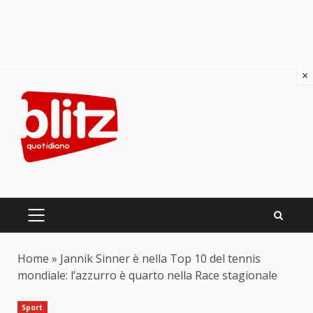
×
Skip
to
content
PRIMARY
MENU
Home
»
Jannik Sinner è nella Top 10 del tennis
mondiale: l’azzurro è quarto nella Race stagionale
Sport