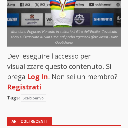
Marziano Pogacar! Ha vinto in solitaria il Giro dell’Emilia. Cavalcata
show sul tracciato di San Luca: sul podio Piganzoli (foto Ansa) - Blitz
Quotidiano
Devi eseguire l'accesso per
visualizzare questo contenuto. Si
prega
Log In
. Non sei un membro?
Registrati
Tags:
Scelti per voi
ARTICOLI RECENTI