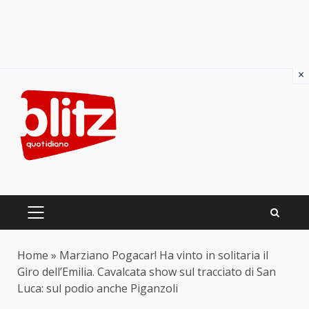
×
Skip
to
content
PRIMARY
MENU
Home
»
Marziano Pogacar! Ha vinto in solitaria il
Giro dell’Emilia. Cavalcata show sul tracciato di San
Luca: sul podio anche Piganzoli