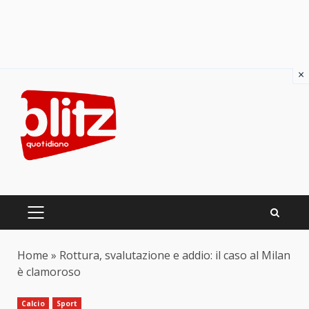
×
Skip
to
content
PRIMARY
MENU
Home
»
Rottura, svalutazione e addio: il caso al Milan
è clamoroso
Calcio
Sport