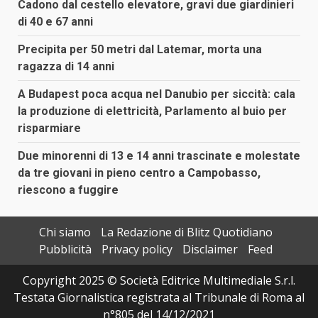
Cadono dal cestello elevatore, gravi due giardinieri
di 40 e 67 anni
Precipita per 50 metri dal Latemar, morta una
ragazza di 14 anni
A Budapest poca acqua nel Danubio per siccità: cala
la produzione di elettricità, Parlamento al buio per
risparmiare
Due minorenni di 13 e 14 anni trascinate e molestate
da tre giovani in pieno centro a Campobasso,
riescono a fuggire
Chi siamo
La Redazione di Blitz Quotidiano
Pubblicità
Privacy policy
Disclaimer
Feed
Copyright 2025 © Società Editrice Multimediale S.r.l.
Testata Giornalistica registrata al Tribunale di Roma al
n°805 del 14/12/2021