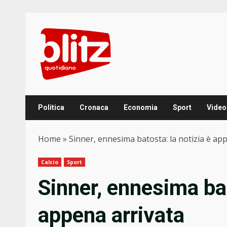
Skip
to
content
Politica
Cronaca
Economia
Sport
Video
Home
»
Sinner, ennesima batosta: la notizia è ap
Calcio
Sport
Sinner, ennesima bat
appena arrivata