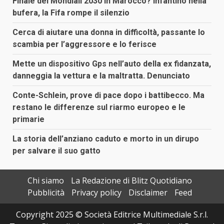
Finale dei Mondiali 2030 in Marocco? Infantino nella
bufera, la Fifa rompe il silenzio
Cerca di aiutare una donna in difficoltà, passante lo
scambia per l’aggressore e lo ferisce
Mette un dispositivo Gps nell’auto della ex fidanzata,
danneggia la vettura e la maltratta. Denunciato
Conte-Schlein, prove di pace dopo i battibecco. Ma
restano le differenze sul riarmo europeo e le
primarie
La storia dell’anziano caduto e morto in un dirupo
per salvare il suo gatto
Chi siamo
La Redazione di Blitz Quotidiano
Pubblicità
Privacy policy
Disclaimer
Feed
Copyright 2025 © Società Editrice Multimediale S.r.l.