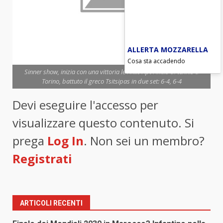
ALLERTA MOZZARELLA
Cosa sta accadendo
Sinner show, inizia con una vittoria le Nitto Apt Finals di tennis a
Torino, battuto il greco Tsitsipas in due set: 6-4, 6-4
Devi eseguire l'accesso per
visualizzare questo contenuto. Si
prega
Log In
. Non sei un membro?
Registrati
ARTICOLI RECENTI