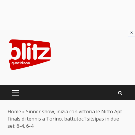
×
Skip
to
content
PRIMARY
MENU
Home
»
Sinner show, inizia con vittoria le Nitto Apt
Finals di tennis a Torino, battutocTsitsipas in due
set: 6-4, 6-4