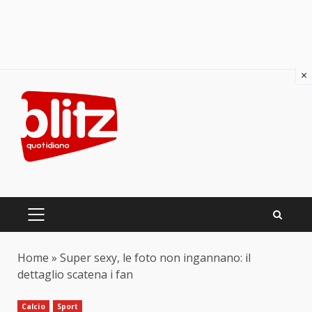
×
Skip
to
content
PRIMARY
MENU
Home
»
Super sexy, le foto non ingannano: il
dettaglio scatena i fan
Calcio
Sport