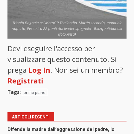
Trionfo Bagnaia nel MotoGP Thailandia, Martin secondo, mondiale
riaperto, Pecco è a 22 punti dal leader spagnolo - Blitzquotidiano.it
(foto Ansa)
Devi eseguire l'accesso per
visualizzare questo contenuto. Si
prega
Log In
. Non sei un membro?
Registrati
Tags:
primo piano
ARTICOLI RECENTI
Difende la madre dall’aggressione del padre, lo