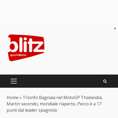
×
Skip
to
content
PRIMARY
MENU
Home
»
Trionfo Bagnaia nel MotoGP Thailandia,
Martin secondo, mondiale riaperto, Pecco è a 17
punti dal leader spagnolo