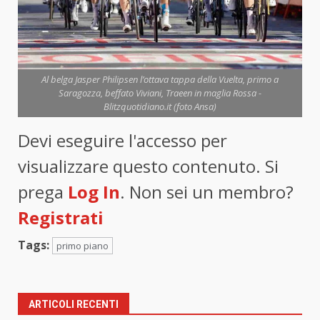
Al belga Jasper Philipsen l’ottava tappa della Vuelta, primo a
Saragozza, beffato Viviani, Traeen in maglia Rossa -
Blitzquotidiano.it (foto Ansa)
Devi eseguire l'accesso per
visualizzare questo contenuto. Si
prega
Log In
. Non sei un membro?
Registrati
Tags:
primo piano
ARTICOLI RECENTI