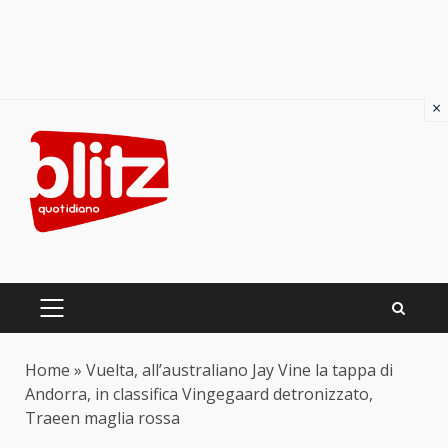
×
Skip
to
content
PRIMARY
MENU
Home
»
Vuelta, all’australiano Jay Vine la tappa di
Andorra, in classifica Vingegaard detronizzato,
Traeen maglia rossa