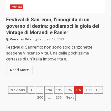
Politica
Festival di Sanremo, l’incognita di un
governo di destra: godiamoci la gioia del
vintage di Morandi e Ranieri
Vincenzo Vita
Febbraio 12, 2023
Festival di Sanremo: non sono solo canzonette,
sostiene Vincenzo Vita. Una delle pochissime
certezze di un’Italia impoverita e...
Read More
Paginazione
Previous
1
…
194
195
196
197
198
199
200
…
206
Next
degli
articoli