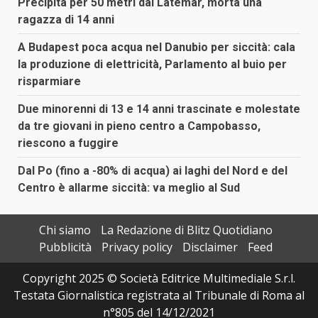
Precipita per 50 metri dal Latemar, morta una
ragazza di 14 anni
A Budapest poca acqua nel Danubio per siccità: cala
la produzione di elettricità, Parlamento al buio per
risparmiare
Due minorenni di 13 e 14 anni trascinate e molestate
da tre giovani in pieno centro a Campobasso,
riescono a fuggire
Dal Po (fino a -80% di acqua) ai laghi del Nord e del
Centro è allarme siccità: va meglio al Sud
Chi siamo
La Redazione di Blitz Quotidiano
Pubblicità
Privacy policy
Disclaimer
Feed
Copyright 2025 © Società Editrice Multimediale S.r.l.
Testata Giornalistica registrata al Tribunale di Roma al
n°805 del 14/12/2021