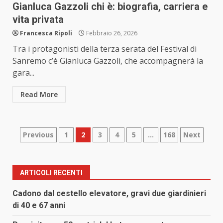
Gianluca Gazzoli chi è: biografia, carriera e
vita privata
Francesca Ripoli
Febbraio 26, 2026
Tra i protagonisti della terza serata del Festival di
Sanremo c’è Gianluca Gazzoli, che accompagnerà la
gara...
Read More
Paginazione
Previous
1
2
3
4
5
…
168
Next
degli
articoli
ARTICOLI RECENTI
Cadono dal cestello elevatore, gravi due giardinieri
di 40 e 67 anni