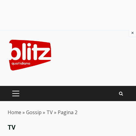
×
Skip
to
content
PRIMARY
MENU
Home
»
Gossip
»
TV
»
Pagina 2
TV