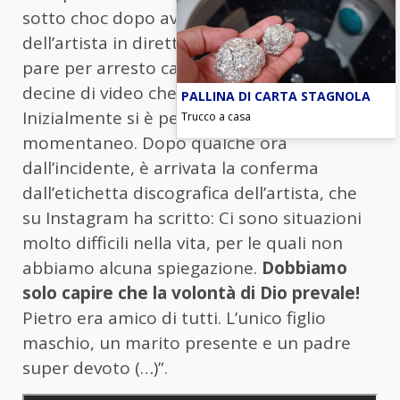
sotto choc dopo aver assistito alla morte
dell’artista in diretta, avvenuta a quanto
pare per arresto cardiaco. Sui social ci sono
decine di video che ritraggono la scena.
PALLINA DI CARTA STAGNOLA
Inizialmente si è pensato ad un malore
Trucco a casa
momentaneo. Dopo qualche ora
dall’incidente, è arrivata la conferma
dall’etichetta discografica dell’artista, che
su Instagram ha scritto: Ci sono situazioni
molto difficili nella vita, per le quali non
abbiamo alcuna spiegazione.
Dobbiamo
solo capire che la volontà di Dio prevale!
Pietro era amico di tutti. L’unico figlio
maschio, un marito presente e un padre
super devoto (…)”.