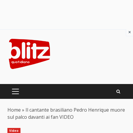
×
Skip
to
content
PRIMARY
MENU
Home
»
Il cantante brasiliano Pedro Henrique muore
sul palco davanti ai fan VIDEO
Video