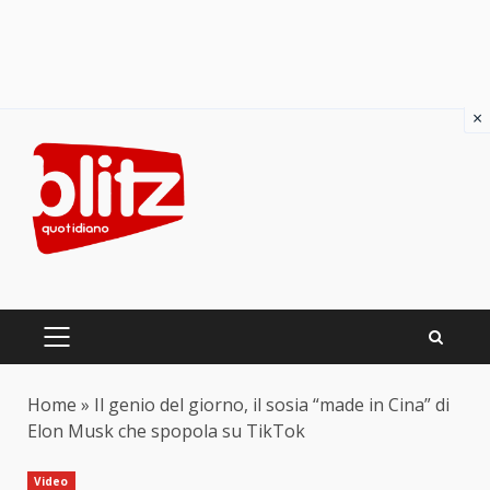
×
Skip
to
content
PRIMARY
MENU
Home
»
Il genio del giorno, il sosia “made in Cina” di
Elon Musk che spopola su TikTok
Video