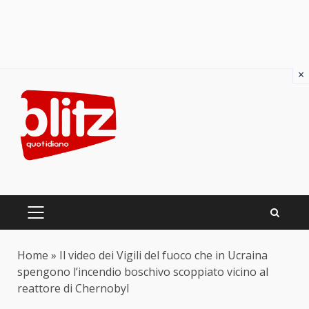
×
Skip
to
content
PRIMARY
MENU
Home
»
Il video dei Vigili del fuoco che in Ucraina
spengono l’incendio boschivo scoppiato vicino al
reattore di Chernobyl