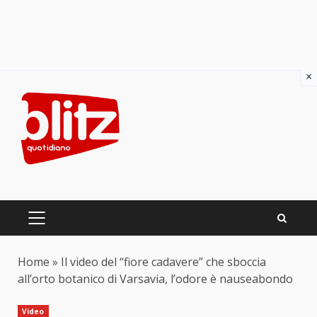
×
Skip
to
content
PRIMARY
MENU
Home
»
Il video del “fiore cadavere” che sboccia
all’orto botanico di Varsavia, l’odore è nauseabondo
Video