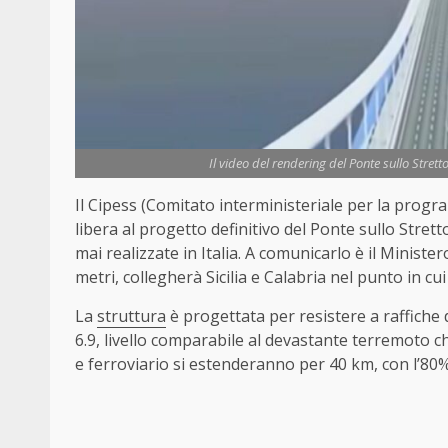
Il video del rendering del Ponte sullo Strett
Il Cipess (Comitato interministeriale per la progr
libera al progetto definitivo del Ponte sullo Stret
mai realizzate in Italia. A comunicarlo è il Minister
metri, collegherà Sicilia e Calabria nel punto in cui
La
struttura
è progettata per resistere a raffiche 
6.9, livello comparabile al devastante terremoto c
e ferroviario si estenderanno per 40 km, con l’80% 