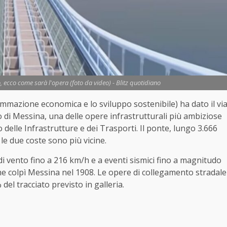
o, ecco come sarà l'opera (foto da video) - Blitz quotidiano
ammazione economica e lo sviluppo sostenibile) ha dato il vi
to di Messina, una delle opere infrastrutturali più ambiziose
o delle Infrastrutture e dei Trasporti. Il ponte, lungo 3.666
 le due coste sono più vicine.
di vento fino a 216 km/h e a eventi sismici fino a magnitudo
he colpì Messina nel 1908. Le opere di collegamento stradale
del tracciato previsto in galleria.