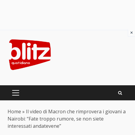
×
Skip
to
content
PRIMARY
MENU
Home
»
Il video di Macron che rimprovera i giovani a
Nairobi: “Fate troppo rumore, se non siete
interessati andatevene”