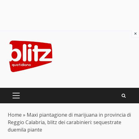
×
Skip
to
content
PRIMARY
MENU
Home
»
Maxi piantagione di marijuana in provincia di
Reggio Calabria, blitz dei carabinieri: sequestrate
duemila piante