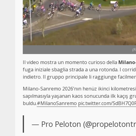
(
Il video mostra un momento curioso della
Milano
fuga iniziale sbaglia strada a una rotonda. I corri
indietro. Il gruppo principale li raggiunge facilme
Milano-Sanremo 2026’nın henüz ikinci kilometres
sapılmasıyla yaşanan kaos sonucunda ilk kaçış g
buldu.
#MilanoSanremo
pic.twitter.com/SdBH7Q0
— Pro Peloton (@propelotont