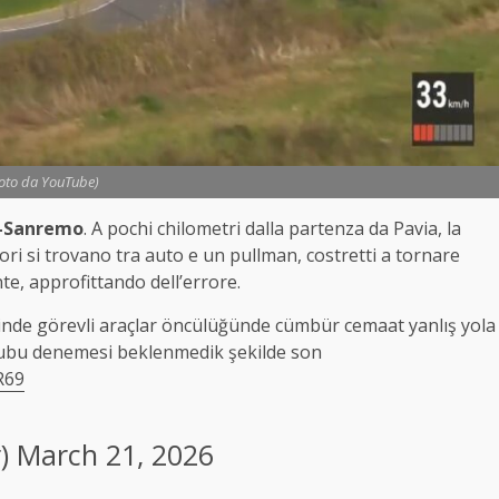
Foto da YouTube)
-Sanremo
. A pochi chilometri dalla partenza da Pavia, la
dori si trovano tra auto e un pullman, costretti a tornare
nte, approfittando dell’errore.
inde görevli araçlar öncülüğünde cümbür cemaat yanlış yola
rubu denemesi beklenmedik şekilde son
R69
r)
March 21, 2026