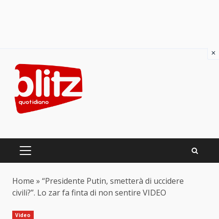
×
Skip
to
content
PRIMARY
MENU
Home
»
“Presidente Putin, smetterà di uccidere
civili?”. Lo zar fa finta di non sentire VIDEO
Video